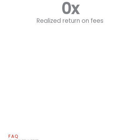
0
x
Realized return on fees
FAQ