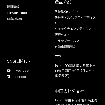
產品介紹
最新情報
研磨砥石/ホイル
Taiwan trade
研磨ディスク/フラップディス
研磨の情報
ク
クイックチェンジディスク
研磨ベルト
フラップディスク
自動車研磨製品
本社
SNSに関して
地址：
90093 屏東県屏東市
YouTube
前進里園西街11号 (屏東科技
産業園区)
Linkedin
中国広州分支社
地址：廣東省從化市明珠工業