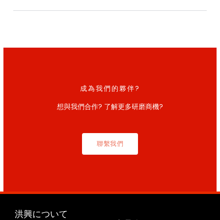
成為我們的夥伴?
想與我們合作? 了解更多研磨商機?
聯繫我們
洪興について