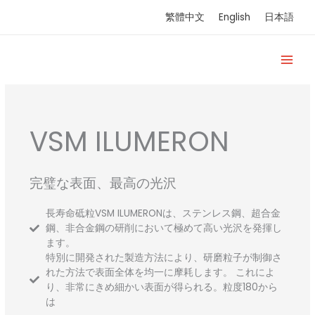
内
繁體中文
English
日本語
容
を
ス
キ
ッ
プ
VSM ILUMERON
完璧な表面、最高の光沢
長寿命砥粒VSM ILUMERONは、ステンレス鋼、超合金
鋼、非合金鋼の研削において極めて高い光沢を発揮し
ます。
特別に開発された製造方法により、研磨粒子が制御さ
れた方法で表面全体を均一に摩耗します。 これによ
り、非常にきめ細かい表面が得られる。粒度180から
は