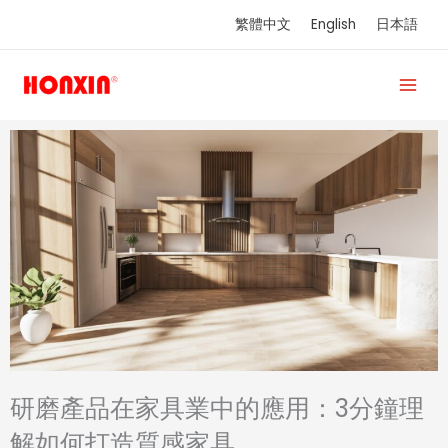
跳
繁體中文
English
日本語
至
主
要
內
容
研磨產品在家具業中的應用：3分鐘理
解如何打造質感家具