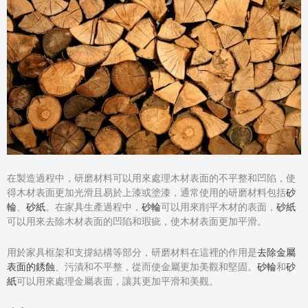
在製造過程中，研磨材料可以用來處理木材表面的不平整和凹陷，使
得木材表面更加光滑且易於上漆或塗漆，通常使用的研磨材料包括
砂
輪
、
砂紙
。在家具生產過程中，
砂輪
可以用來削平木材的表面，
砂紙
可以用來去除木材表面的凹陷和瑕疵，使木材表面更加平滑。
用於家具框架和支撐結構等部分，研磨材料在這裡的作用是
去除金屬
表面的銹蝕
、污漬和不平整，從而使金屬更加美觀和堅固。
砂輪
和
砂
紙
可以用來處理金屬表面，讓其更加平滑和美觀。