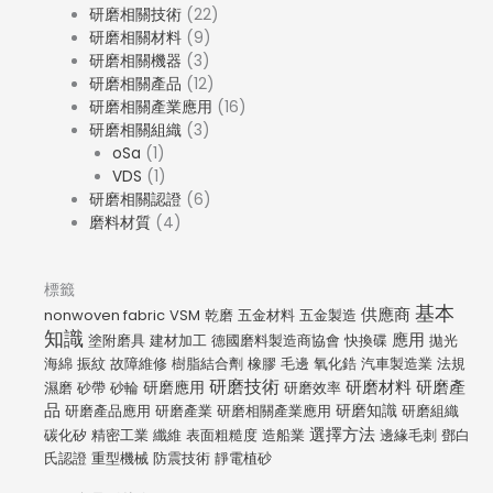
研磨相關技術
(22)
研磨相關材料
(9)
研磨相關機器
(3)
研磨相關產品
(12)
研磨相關產業應用
(16)
研磨相關組織
(3)
oSa
(1)
VDS
(1)
研磨相關認證
(6)
磨料材質
(4)
標籤
基本
供應商
nonwoven fabric
VSM
乾磨
五金材料
五金製造
知識
應用
塗附磨具
建材加工
德國磨料製造商協會
快換碟
拋光
海綿
振紋
故障維修
樹脂結合劑
橡膠
毛邊
氧化鋯
汽車製造業
法規
研磨技術
研磨材料
研磨應用
研磨產
濕磨
砂帶
砂輪
研磨效率
品
研磨知識
研磨產品應用
研磨產業
研磨相關產業應用
研磨組織
選擇方法
碳化矽
精密工業
纖維
表面粗糙度
造船業
邊緣毛刺
鄧白
氏認證
重型機械
防震技術
靜電植砂