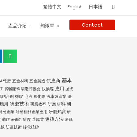
搜
繁體中文
English
日本語
尋
Contact
產品介紹
知識庫
基本
供應商
M
乾磨
五金材料
五金製造
應用
工
德國磨料製造商協會
快換碟
拋光
脂結合劑
橡膠
毛邊
氧化鋯
汽車製造業
法
研磨技術
研磨材料
應用
研
研磨效率
研磨知識
研磨產業
研磨相關產業應用
研
選擇方法
業
纖維
表面粗糙度
造船業
邊緣
機械
防震技術
靜電植砂