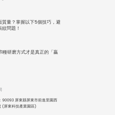
面質量？掌握以下5個技巧，避
振紋問題！
：哪1種研磨方式才是真正的「贏
司
：
90093 屏東縣屏東市前進里園西
號 (屏東科技產業園區)