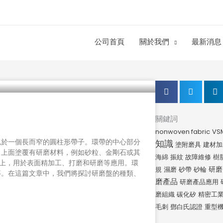
公司首頁
關於我們
最新消息
關鍵詞
nonwoven fabric
VS
似於一個長而窄的圓柱形帶子。環帶的中心部分
知識
塗附磨具
建材加
，上面塗覆有研磨材料，例如砂粒、金剛石或其
海綿
振紋
故障維修
樹
輪上，用於表面精加工、打磨和研磨等應用。環
研磨
規
濕磨
砂帶
砂輪
等。在這篇文章中，我們將探討研磨盤的種類、
磨產品
研磨產品應用
磨組織
碳化矽
精密工
毛刺
鄧白氏認證
重型