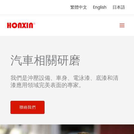
跳
繁體中文
English
日本語
至
主
要
內
容
汽車相關研磨
我們是沖壓設備、車身、電泳漆、底漆和清
漆應用領域完美表面的專家。
聯絡我們