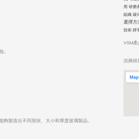
用
研磨
組織
碳
選擇方
技術
靜
VSM
蝕。
洪興研
能夠製造出不同形狀、大小和厚度玻璃製品。