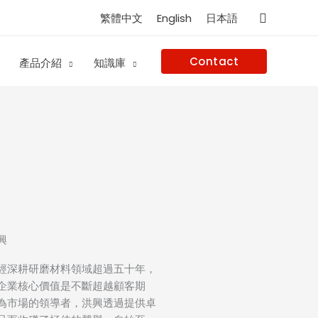
搜
繁體中文
English
日本語
尋
Contact
產品介紹
知識庫
興
經深耕研磨材料領域超過五十年，
企業核心價值是不斷超越顧客期
為市場的領導者，洪興透過提供卓