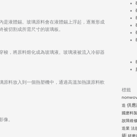
內是液體錫。玻璃原料會在液體錫上浮起，逐漸形成
終被切割成所需尺寸的玻璃板。
穿梭，將原料熔化成為玻璃液。玻璃液被流入冷卻器
璃原料放入到一個熱塑機中，通過高溫加熱讓原料軟
標籤
nonwov
供應
造
國磨料
影像。
故障維
造業
法
術
研磨