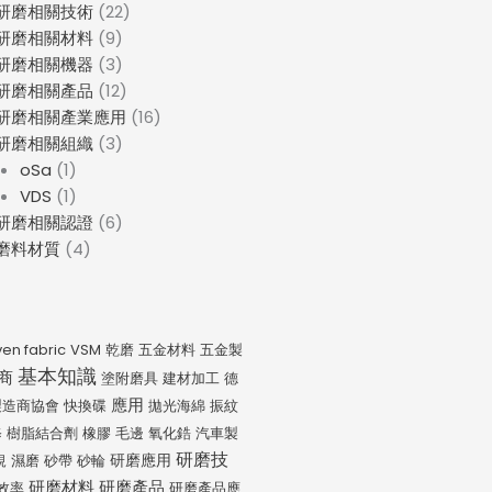
研磨相關技術
(22)
研磨相關材料
(9)
研磨相關機器
(3)
研磨相關產品
(12)
研磨相關產業應用
(16)
研磨相關組織
(3)
oSa
(1)
VDS
(1)
研磨相關認證
(6)
磨料材質
(4)
en fabric
VSM
乾磨
五金材料
五金製
基本知識
商
塗附磨具
建材加工
德
應用
製造商協會
快換碟
拋光海綿
振紋
修
樹脂結合劑
橡膠
毛邊
氧化鋯
汽車製
研磨技
研磨應用
規
濕磨
砂帶
砂輪
研磨材料
研磨產品
效率
研磨產品應