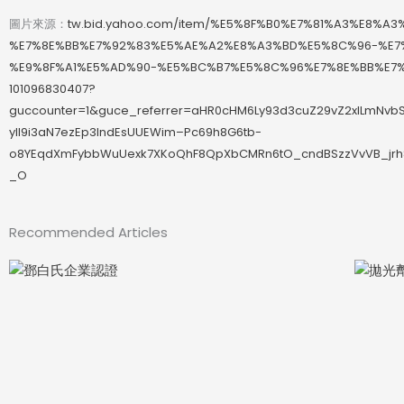
圖片來源：
tw.bid.yahoo.com/item/%E5%8F%B0%E7%81%A3%E8%A
%E7%8E%BB%E7%92%83%E5%AE%A2%E8%A3%BD%E5%8C%96-%E7
%E9%8F%A1%E5%AD%90-%E5%BC%B7%E5%8C%96%E7%8E%BB%E7
101096830407?
guccounter=1&guce_referrer=aHR0cHM6Ly93d3cuZ29vZ2xlLmNvb
yll9i3aN7ezEp3lndEsUUEWim–Pc69h8G6tb-
o8YEqdXmFybbWuUexk7XKoQhF8QpXbCMRn6tO_cndBSzzVvVB_jrh
_O
Recommended Articles