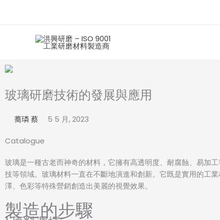
跳
至
主
要
內
容
玻璃研磨技術的發展與應用
蕎璘 蔡
5 5 月, 2023
Catalogue
玻璃是一種古老而神奇的材料，它擁有高透明度、耐腐蝕、易加工
技等領域。玻璃材料一直在不斷地演進和創新。它既是實用的工業
澤、色彩等特殊營銷創造出美麗的視覺效果。
製造的步驟