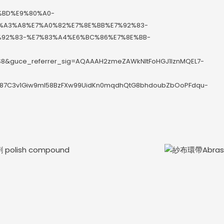
3%BD%E9%80%A0-
%A3%A8%E7%A0%82%E7%8E%BB%E7%92%83-
%92%83-%E7%83%A4%E6%BC%86%E7%8E%BB-
S8&guce_referrer_sig=AQAAAH2zmeZAWkNItFoHGJ1lznMQEL7-
87C3v1Giw9ml58BzFXw99UidKn0mqdhQtG8bhdoubZbOoPFdqu-