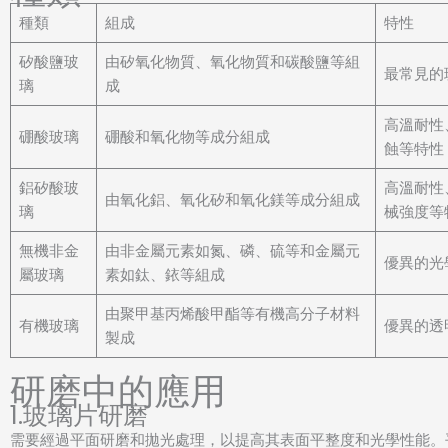
種類
組成
特性
​​矽酸鹽玻
由矽氧化物質、氧化物質和碳酸鹽等組
最常見的
璃
成
高溫耐性
硼酸玻璃
硼酸和氧化物等成分組成
蝕等特性
鋁矽酸玻
高溫耐性
由氧化鋁、氧化矽和氧化鎂等成分組成
璃
械強度等
無機非金
由非金屬元素如氮、磷、硫等和金屬元
優異的光
屬玻璃
素如鈦、銥等組成
由聚甲基丙烯酸甲酯等有機高分子材料
有機玻璃
優異的透
製成
研磨中的應用
1.玻璃片研磨
需要經過平面研磨和拋光處理，以提高其表面平整度和光學性能。