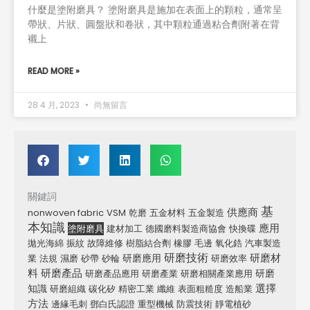
什麼是塗附磨具？ 塗附磨具是施加在表面上的顆粒，通常呈
帶狀、片狀、圓盤狀和卷狀，其中顆粒通過粘合劑附著在背
襯上
READ MORE »
28 4 月, 2023
尚無留言
關鍵詞
基
供應商
nonwoven fabric
VSM
乾磨
五金材料
五金製造
本知識
應用
塗附磨具
建材加工
德國磨料製造商協會
快換碟
拋光海綿
振紋
故障維修
樹脂結合劑
橡膠
毛邊
氧化鋯
汽車製造
研磨技術
研磨材
研磨應用
業
法規
濕磨
砂帶
砂輪
研磨效率
料
研磨產品
研磨
研磨產品應用
研磨產業
研磨相關產業應用
選擇
知識
研磨組織
碳化矽
精密工業
纖維
表面粗糙度
造船業
方法
邊緣毛刺
鄧白氏認證
重型機械
防震技術
靜電植砂