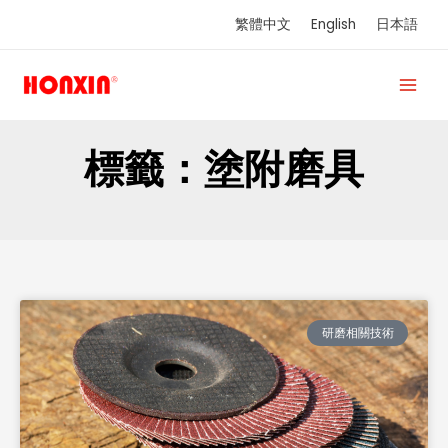
跳
繁體中文
English
日本語
至
主
要
內
容
標籤：塗附磨具
研磨相關技術