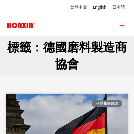
跳
繁體中文
English
日本語
至
主
要
內
容
標籤：德國磨料製造商
協會
研磨相關組織