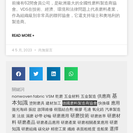
前擁有62間會員公司，是歐洲最大的全國性磨料製造商協
會。VDS在技術、經濟、環境和法律問題上代表磨料產業，
作為組織級別非常高的聯邦協會，它還支持瑞士和奧地利的
製造商。
READ MORE »
4 5 月, 2023
尚無留言
關鍵詞
基
供應商
nonwoven fabric
VSM
乾磨
五金材料
五金製造
本知識
應用
塗附磨具
建材加工
德國磨料製造商協會
快換碟
拋光海綿
振紋
故障維修
樹脂結合劑
橡膠
毛邊
氧化鋯
汽車製造
研磨技術
研磨材
研磨應用
業
法規
濕磨
砂帶
砂輪
研磨效率
料
研磨產品
研磨
研磨產品應用
研磨產業
研磨相關產業應用
選擇
知識
研磨組織
碳化矽
精密工業
纖維
表面粗糙度
造船業