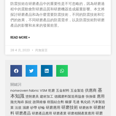
防震技術在研磨產品中的重要性是不可忽略的，因為研磨過
程中的震動會對研磨品質和研磨機器造成嚴重影響。本文將
探討研磨產品和為什麼需要防震技術，不同的防震技術和它
們的效果，不同研磨產品的防震需求，以及防震技術對研磨
產品的影響和未來的發展前景。
READ MORE »
28 4 月, 2023
尚無留言
關鍵詞
基
供應商
nonwoven fabric
VSM
乾磨
五金材料
五金製造
本知識
應用
塗附磨具
建材加工
德國磨料製造商協會
快換碟
拋光海綿
振紋
故障維修
樹脂結合劑
橡膠
毛邊
氧化鋯
汽車製造
研磨技術
研磨材
研磨應用
業
法規
濕磨
砂帶
砂輪
研磨效率
料
研磨產品
研磨
研磨產品應用
研磨產業
研磨相關產業應用