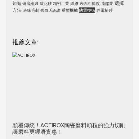
選擇
知識
研磨組織
碳化矽
精密工業
纖維
表面粗糙度
造船業
方法
邊緣毛刺
鄧白氏認證
重型機械
防震技術
靜電植砂
推薦文章:
顛覆傳統！ACTIROX陶瓷磨料顆粒的強力切削
讓磨料更經濟實惠！