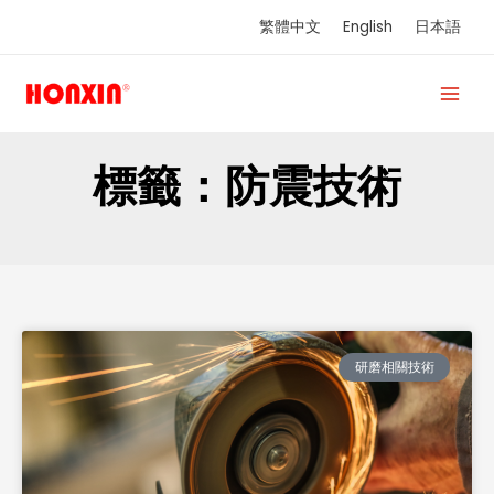
跳
繁體中文
English
日本語
至
主
要
內
容
標籤：防震技術
研磨相關技術