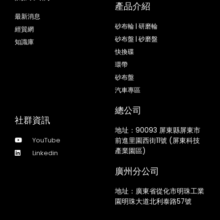
產品介紹
最新消息
砂布輪 | 研磨輪
經貿網
砂布盤 | 砂磨盤
知識庫
快換碟
環帶
砂布盤
汽車專區
總公司
社群資訊
地址：
90093 屏東縣屏東市
YouTube
前進里園西街11號 (屏東科技
產業園區)
Linkedin
廣州分公司
地址：廣東省從化市明珠工業
園明珠大道北利泰路57號